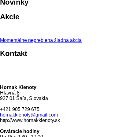
Novinky
Akcie
Momentálne neprebieha žiadna akcia
Kontakt
Hornak Klenoty
Hlavná 8
927 01 Šaľa, Slovakia
+421 905 729 675
hornakklenoty@gmail.com
http://www.hornakklenoty.sk
Otváracie hodiny
Po-Pia: 9:30 - 17:00