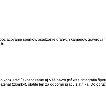
, pozlacovanie šperkov, osádzanie drahých kameňov, gravírovan
ste
 konzultácií akceptujeme aj Váš návrh (nákres, fotografia špe
ý materiál (zlomky), platíte len za odbornú prácu zlatníka. Do 